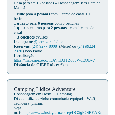
Casa para até 15 pessoas – Hospedagem sem Café da
Manhã
1 suíte
para
4 pessoas
com 1 cama de casal + 1
beliche
1 quarto
para
6 pessoas
com 3 beliches
1 quarto
externo para
2 pessoas
– com 1 cama de
casal
+
3 colchões
avulsos
Instagram
:
@serraverdelidice
Reservas
:
(24) 9277-8008
(Meire) ou
(24) 99224-
2320
(João Paulo)
Localização:
https://maps.app.goo.gl/AV1D3TZ685WdEQBv7
Distância do CIEP Lídice:
6km
Camping Lídice Adventure
Hospedagem em Hostel + Camping
Disponibiliza cozinha comunitária equipada, Wi-fi,
cachoeira, piscina.
Veja
mais:
https://www.instagram.com/p/DG5gEQtREAR/