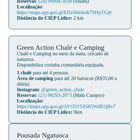
Reservas
:
(24) 99994-5039
(Sinara)
Localização
:
https://maps.app.goo.gl/EDzSkkhmh7SHpTGj6
Distância do CIEP Lídice:
2 km
Green Action Chalé e Camping
Chalé e Camping no meio da mata, cercado de
natureza.
Disponibiliza cozinha comunitária equipada.
1 chalé
para até 4 pessoas
Área de camping
para até 20 barracas (R$35,00 a
diária)
Instagram
:
@green_action_chale
Reservas
:
(21) 98293-2973
(Malu Campos)
Localização:
https://maps.app.goo.gl/AV1D3TZ685WdEQBv7
Distância do CIEP Lídice:
9km
Pousada Ngatuoca