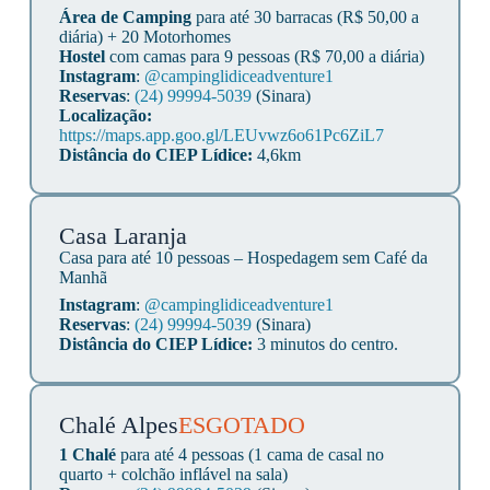
Área de Camping
para até 30 barracas (R$ 50,00 a
diária) + 20 Motorhomes
Hostel
com camas para 9 pessoas (R$ 70,00 a diária)
Instagram
:
@campinglidiceadventure1
Reservas
:
(24) 99994-5039
(Sinara)
Localização:
https://maps.app.goo.gl/LEUvwz6o61Pc6ZiL7
Distância do CIEP Lídice:
4,6km
Casa Laranja
Casa para até 10 pessoas – Hospedagem sem Café da
Manhã
Instagram
:
@campinglidiceadventure1
Reservas
:
(24) 99994-5039
(Sinara)
Distância do CIEP Lídice:
3 minutos do centro.
Chalé Alpes
ESGOTADO
1 Chalé
para até 4 pessoas (1 cama de casal no
quarto + colchão inflável na sala)