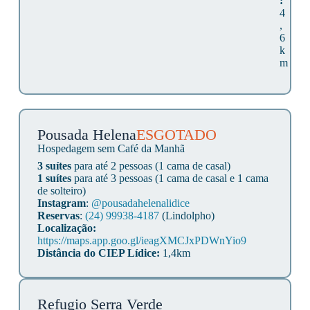
:
4
,
6
k
m
Pousada Helena
ESGOTADO
Hospedagem sem Café da Manhã
3 suítes
para até 2 pessoas (1 cama de casal)
1 suítes
para até 3 pessoas (1 cama de casal e 1 cama
de solteiro)
Instagram
:
@pousadahelenalidice
Reservas
:
(24) 99938-4187
(Lindolpho)
Localização:
https://maps.app.goo.gl/ieagXMCJxPDWnYio9
Distância do CIEP Lídice:
1,4km
Refugio Serra Verde