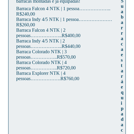
S
barracas montadas e já equipadas!
u
Barraca Falcon 4 NTK | 1 pessoa………………..
a
R$240,00
b
Barraca Indy 4/5 NTK | 1 pessoa…………………
a
R$260,00
r
Barraca Falcon 4 NTK | 2
r
pessoas………………..R$400,00
a
Barraca Indy 4/5 NTK | 2
c
pessoas………………..R$440,00
a
Barraca Colorado NTK | 3
e
pessoas……………..R$570,00
s
Barraca Colorado NTK | 4
t
pessoas……………..R$720,00
a
Barraca Explorer NTK | 4
r
pessoas……………….R$760,00
á
e
q
u
i
p
a
d
a
c