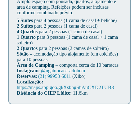
Amplo espaço com pousada, quartos, alojamento e
área de camping. Refeições podem ser inclusas
conforme combinado prévio.
5 Suítes
para 4 pessoas (1 cama de casal + beliche)
2 Suítes
para 2 pessoas (1 cama de casal)
4 Quartos
para 2 pessoas (1 cama de casal)
1 Quarto
para 3 pessoas (1 cama de casal + 1 cama
solteiro)
2 Quartos
para 2 pessoas (2 camas de solteiro)
Sótão
– acomodação tipo alojamento (em colchões)
para 10 pessoas
Área de Camping
– comporta cerca de 10 barracas
Instagram
:
@ngatuocacasadobem
Reservas
:
(21) 99958-6011
(Xiko)
Localização:
https://maps.app.goo.gl/XsbhgShAuCXD2TUB8
Distância do CIEP Lídice:
11,6km