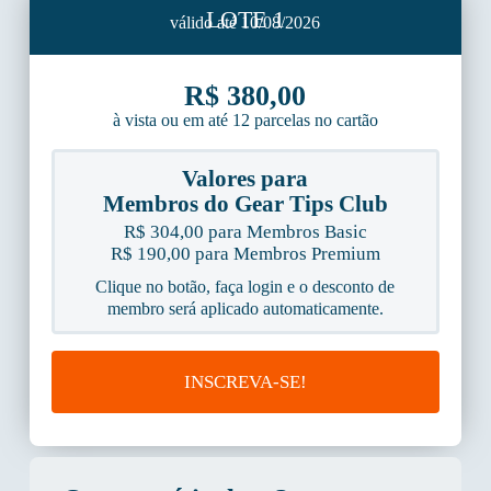
LOTE 1
válido até 10/08/2026
R$ 380,00
à vista ou em até 12 parcelas no cartão
Valores para
Membros do Gear Tips Club
R$ 304,00 para Membros Basic
R$ 190,00 para Membros Premium
Clique no botão, faça login e o desconto de
membro será aplicado automaticamente.
INSCREVA-SE!