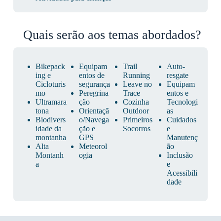
Quais serão aos temas abordados?
Bikepack
Equipam
Trail
Auto-
ing e
entos de
Running
resgate
Cicloturis
segurança
Leave no
Equipam
mo
Peregrina
Trace
entos e
Ultramara
ção
Cozinha
Tecnologi
tona
Orientaçã
Outdoor
as
Biodivers
o/Navega
Primeiros
Cuidados
idade da
ção e
Socorros
e
montanha
GPS
Manutenç
Alta
Meteorol
ão
Montanh
ogia
Inclusão
a
e
Acessibili
dade