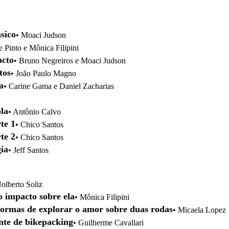
sico
• Moaci Judson
e Pinto e Mônica Filipini
acto
• Bruno Negreiros e Moaci Judson
tos
• João Paulo Magno
a
• Carine Gama e Daniel Zacharias
la
• Antônio Calvo
te 1
• Chico Santos
te 2
• Chico Santos
ia
• Jeff Santos
Nolberto Soliz
o impacto sobre ela
• Mônica Filipini
 formas de explorar o amor sobre duas rodas
• Micaela Lopez
nte de bikepacking
• Guilherme Cavallari