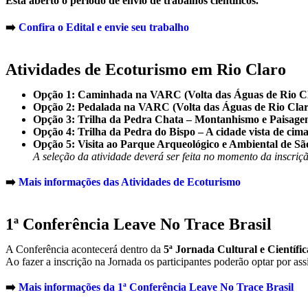
Está aberto o período de envio de trabalhos científicos.
➡️
Confira o Edital e envie seu trabalho
Atividades de Ecoturismo em Rio Claro
Opção 1: Caminhada na VARC (Volta das Águas de Rio Cla
Opção 2: Pedalada na VARC (Volta das Águas de Rio Claro)
Opção 3: Trilha da Pedra Chata – Montanhismo e Paisag
Opção 4: Trilha da Pedra do Bispo – A cidade vista de cim
Opção 5: Visita ao Parque Arqueológico e Ambiental de S
A seleção da atividade deverá ser feita no momento da inscriç
➡️
Mais informações das Atividades de Ecoturismo
1ª Conferência Leave No Trace Brasil
A Conferência acontecerá dentro da
5ª Jornada Cultural e Científ
Ao fazer a inscrição na Jornada os participantes poderão optar por assis
➡️
Mais informações da 1ª Conferência Leave No Trace Brasil