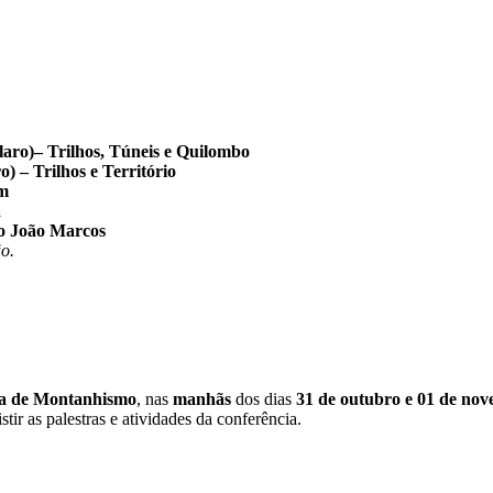
ro)– Trilhos, Túneis e Quilombo
 – Trilhos e Território
em
a
ão João Marcos
ão.
ica de Montanhismo
, nas
manhãs
dos dias
31 de outubro e 01 de no
tir as palestras e atividades da conferência.