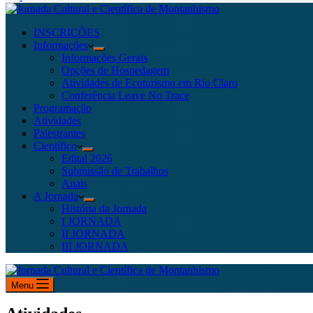
INSCRIÇÕES
Informações
Informações Gerais
Opções de Hospedagem
Atividades de Ecoturismo em Rio Claro
Conferência Leave No Trace
Programação
Atividades
Palestrantes
Científico
Edital 2026
Submissão de Trabalhos
Anais
A Jornada
História da Jornada
I JORNADA
II JORNADA
III JORNADA
Menu